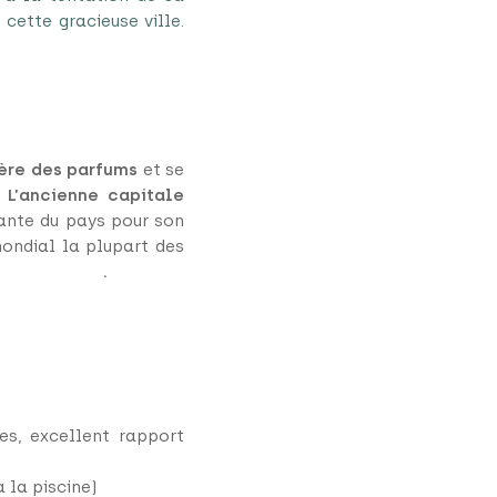
cette gracieuse ville.
ière des parfums
et se
.
L’ancienne capitale
tante du pays pour son
mondial la plupart des
e au Vietnam
.
es, excellent rapport
 la piscine)