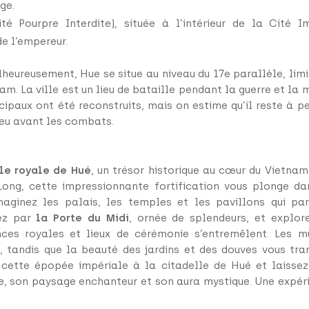
ge.
té Pourpre Interdite), située à l’intérieur de la Cité I
e l’empereur.
heureusement, Hue se situe au niveau du 17e parallèle, lim
nam. La ville est un lieu de bataille pendant la guerre et la
ncipaux ont été reconstruits, mais on estime qu’il reste à pe
ieu avant les combats.
le royale de Hué
, un trésor historique au cœur du Vietnam
Long, cette impressionnante fortification vous plonge dan
maginez les palais, les temples et les pavillons qui p
rez par
la Porte du Midi
, ornée de splendeurs, et explo
ces royales et lieux de cérémonie s’entremêlent. Les m
on, tandis que la beauté des jardins et des douves vous tr
cette épopée impériale à la citadelle de Hué et laissez
e, son paysage enchanteur et son aura mystique. Une expér