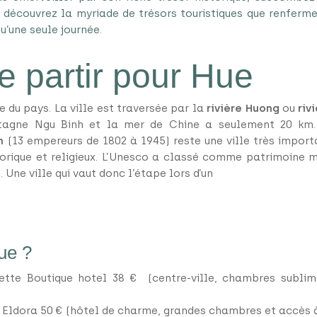
 découvrez la myriade de trésors touristiques que renferme 
qu’une seule journée.
e partir pour Hue
e du pays. La ville est traversée par la
rivière Huong
ou
riv
ntagne Ngu Binh et la mer de Chine a seulement 20 km
m
(13 empereurs de 1802 à 1945) reste une ville très impor
storique et religieux. L’Unesco a classé comme patrimoine 
 Une ville qui vaut donc l’étape lors d’un
voyage sur mesur
Hue ?
ette Boutique hotel 38 € (centre-ville, chambres sublim
 Eldora 50 € (hôtel de charme, grandes chambres et accès à