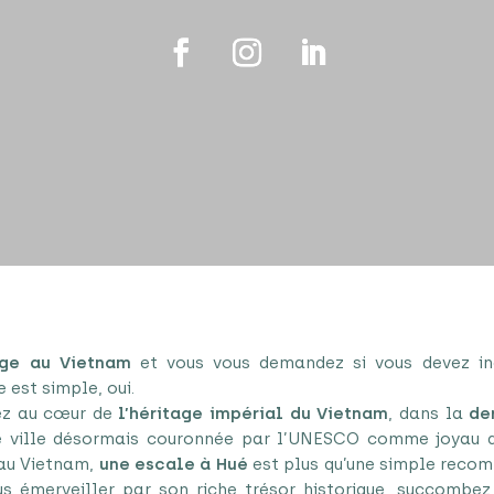
ge au Vietnam
et vous vous demandez si vous devez i
 est simple, oui.
ez au cœur de
l’héritage impérial du Vietnam
, dans la
de
e ville désormais couronnée par l’UNESCO comme joyau d
 au Vietnam,
une escale à Hué
est plus qu’une simple reco
us émerveiller par son riche trésor historique, succombe