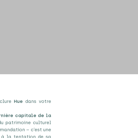
nclure
Hue
dans votre
rnière capitale de la
u patrimoine culturel
mmandation – c’est une
z à la tentation de sa