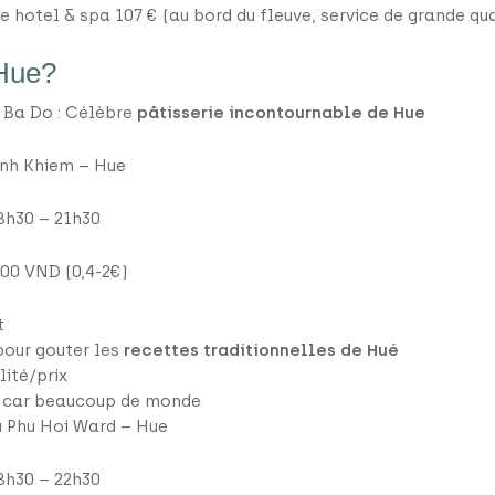
e hotel & spa 107 € (au bord du fleuve, service de grande qua
Hue?
 Ba Do : Célèbre
pâtisserie incontournable de Hue
inh Khiem – Hue
 8h30 – 21h30
000 VND (0,4-2€)
t
pour gouter les
recettes traditionnelles de Hué
lité/prix
r, car beaucoup de monde
au Phu Hoi Ward – Hue
 8h30 – 22h30