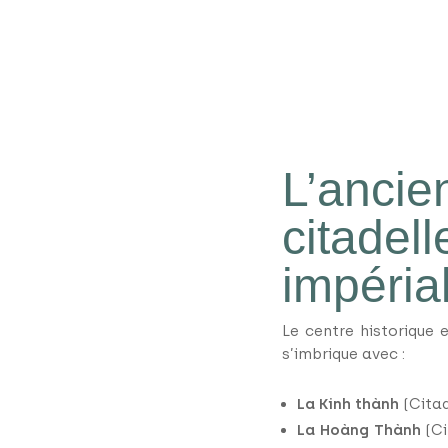
L’ancien
citadell
impéria
Le centre historique 
s’imbrique avec :
La Kinh thành
(Citad
La Hoàng Thành
(Ci