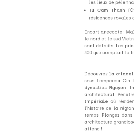
les lieux de pèlerina
Tu Cam Thanh
(Ci
résidences royales d
Encart anecdote : Mal
le nord et le sud Viet
sont détruits. Les pri
300 que comptait le l
Découvrez
la citadel
sous l’empereur Gia 
dynasties Nguyen
. I
architectural. Pénét
Impériale
où résiden
l’histoire de la régi
temps. Plongez dans 
architecture grandios
attend !