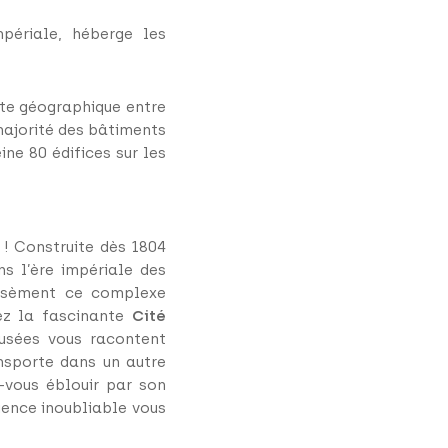
mpériale, héberge les
ite géographique entre
 majorité des bâtiments
ine 80 édifices sur les
 ! Construite dès 1804
s l’ère impériale des
arsèment ce complexe
rez la fascinante
Cité
usées vous racontent
ansporte dans un autre
-vous éblouir par son
ience inoubliable vous