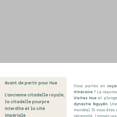
Avant de partir pour Hue
Vous partez en
voya
itinéraire
? La réponse
L’ancienne citadelle royale,
Visitez Hue
et plong
la citadelle pourpre
dynastie Nguyên
. Un
interdite et la cité
mondial. Si vous êtes
impériale
nécessité. Laissez-vo