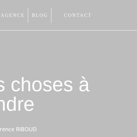
’AGENCE
BLOG
CONTACT
s choses à
ndre
orence RIBOUD