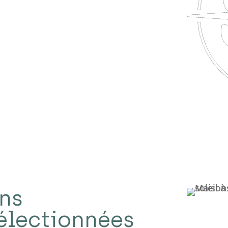
ons
électionnées