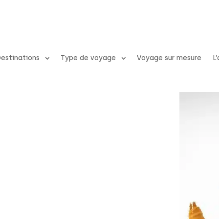
estinations
Type de voyage
Voyage sur mesure
L
l’Europe
t grâce à
 sur