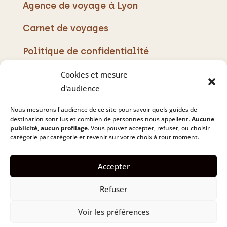
Agence de voyage à Lyon
Carnet de voyages
Politique de confidentialité
Cookies et mesure
d'audience
Les Sens du Voyage
Nous mesurons l'audience de ce site pour savoir quels guides de
destination sont lus et combien de personnes nous appellent.
Aucune
34 Av. Jean Jaurès,
publicité, aucun profilage
. Vous pouvez accepter, refuser, ou choisir
catégorie par catégorie et revenir sur votre choix à tout moment.
69007 Lyon
Accepter
+33 4 78 61 73 41
Refuser
Voir les préférences