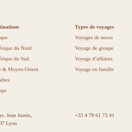
tinations
Types de voyages
ique
Voyages de noces
rique du Nord
Voyage de groupe
rique du Sud
Voyage d’affaires
e & Moyen-Orient
Voyage en famille
aïbes
ope
v. Jean Jaurès,
+33 4 78 61 73 41
07 Lyon