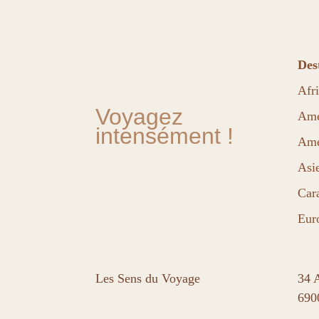
Des
Afr
Voyagez
Amé
intensément !
Amé
Asi
Car
Eur
Les Sens du Voyage
34 A
690