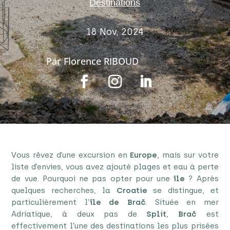
Destinations
18 Nov, 2024
Par
Florence RIBOUD
Vous rêvez d’une excursion en
Europe
, mais sur votre
liste d’envies, vous avez ajouté plages et eau à perte
de vue. Pourquoi ne pas opter pour une
île
? Après
quelques recherches, la
Croatie
se distingue, et
particulièrement l’
île de Brač
. Située en mer
Adriatique, à deux pas de
Split
,
Brač
est
effectivement l’une des destinations les plus prisées