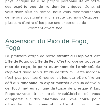
pays, chaque île a sa propre personnalité et offre
des
expériences de randonnée uniques
. Donc, si
vous avez plus de temps, nous vous recommandons
de ne pas vous limiter à une seule île, mais d’explorer
plusieurs d’entre elles pour une expérience de
voyage
au Cap-Vert
vraiment diversifiée.
Ascension du Pico de Fogo,
Fogo
La première étape de notre
circuit au Cap-Vert
est
l’île de Fogo
, ou
l’île du Feu
. C’est ici que se trouve le
Pico de Fogo
, le
point culminant de l’archipel du
Cap-Vert
avec son altitude de 2829 m. Cette
marche
n’est pas pour les âmes sensibles, car elle offre un
défi aux
randonneurs expérimentés
avec un dénivelé
de 1000 mètres sur une distance de presque 9 km.
Préparez-vous à un
trek inoubliable
, où vous
grimperez sur des
chemins de lave noire
pour
atteindre le sommet
, offrant des
vues