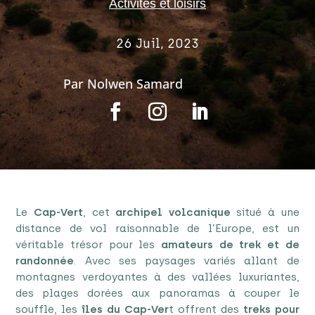
Activités et loisirs
26 Juil, 2023
Par
Nolwen Samard
Le
Cap-Vert
, cet
archipel volcanique
situé à une
distance de vol raisonnable de l’Europe, est un
véritable trésor pour les
amateurs de trek et de
randonnée
. Avec ses paysages variés allant de
montagnes verdoyantes à des vallées luxuriantes,
des plages dorées aux panoramas à couper le
souffle, les
îles du Cap-Ver
t offrent des
treks pour