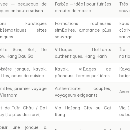
evée — beaucoup de
Faible — idéal pour fuir les
Très
nques en haute saison
circuits de masse
souv
tons karstiques
Formations rocheuses
Eau
blématiques, sites
similaires, ambiance plus
clair
oniques
sauvage
sauv
otte Sung Sot, île
Villages flottants
Île
tov, Hang Dau Go
authentiques, Hang Hanh
natio
oisière jonque, kayak,
Kayak, villages de
Kaya
ttes, cours de cuisine
pêcheurs, fermes perlières
baig
milles, premier voyage
Authenticité, couples,
Avent
 Vietnam
voyageurs exigeants
rt de Tuần Châu / Bai
Via Halong City ou Cai
Via l
y (le plus desservi)
Rong
ou ba
oisir une jonque à