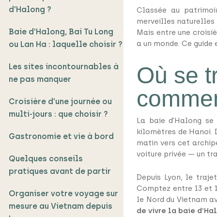
d’Halong ?
Classée au patrimoi
merveilles naturelles 
Baie d’Halong, Bai Tu Long
Mais entre une croisi
a un monde. Ce guide e
ou Lan Ha : laquelle choisir ?
Les sites incontournables à
Où se t
ne pas manquer
comment
Croisière d’une journée ou
multi-jours : que choisir ?
La baie d’Halong se 
kilomètres de Hanoi. 
Gastronomie et vie à bord
matin vers cet archipe
voiture privée — un t
Quelques conseils
pratiques avant de partir
Depuis Lyon, le traje
Comptez entre 13 et 1
Organiser votre voyage sur
le Nord du Vietnam ave
mesure au Vietnam depuis
de vivre la baie d’H