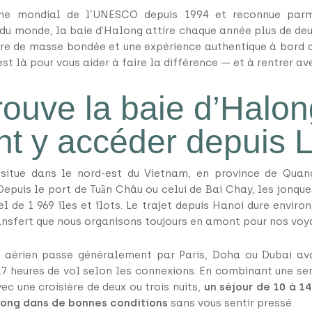
ne mondial de l’UNESCO depuis 1994 et reconnue parm
du monde, la baie d’Halong attire chaque année plus de deux
ère de masse bondée et une expérience authentique à bord d’u
st là pour vous aider à faire la différence — et à rentrer ave
rouve la baie d’Halon
 y accéder depuis L
situe dans le nord-est du Vietnam, en province de Quan
Depuis le port de Tuần Châu ou celui de Bai Chay, les jonqu
l de 1 969 îles et îlots. Le trajet depuis Hanoi dure enviro
ransfert que nous organisons toujours en amont pour nos voy
t aérien passe généralement par Paris, Doha ou Dubai ava
7 heures de vol selon les connexions. En combinant une s
c une croisière de deux ou trois nuits,
un séjour de 10 à 1
along dans de bonnes conditions
sans vous sentir pressé.