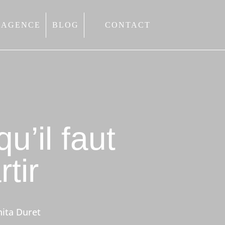
’AGENCE
BLOG
CONTACT
u’il faut
tir
nita Duret