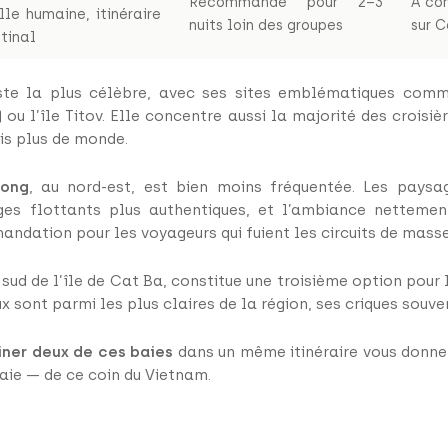
Recommandé pour 2–3
À co
lle humaine, itinéraire
nuits loin des groupes
sur 
tinal
te la plus célèbre, avec ses sites emblématiques comm
 ou l’île Titov. Elle concentre aussi la majorité des croisièr
is plus de monde.
Long
, au nord-est, est bien moins fréquentée. Les paysa
ages flottants plus authentiques, et l’ambiance nettemen
ndation pour les voyageurs qui fuient les circuits de masse
u sud de l’île de Cat Ba, constitue une troisième option pou
x sont parmi les plus claires de la région, ses criques souve
iner deux de ces baies
dans un même itinéraire vous donner
raie — de ce coin du Vietnam.