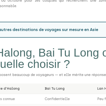
ou octobre pour les couples qui recherchent une lum
isonnable.
utres destinations de voyages sur mesure en Asie
Halong, Bai Tu Long 
uelle choisir ?
 posent beaucoup de voyageurs — et elle mérite une réponse
ie d’Halong
Bai Tu Long
Lan 
ès connue
Confidentielle
Peu 