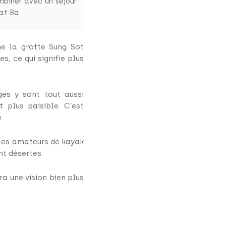
mbiner avec un séjour
Cat Ba
e la grotte Sung Sot
es, ce qui signifie plus
ges y sont tout aussi
t plus paisible. C’est
.
r les amateurs de kayak
nt désertes.
a une vision bien plus