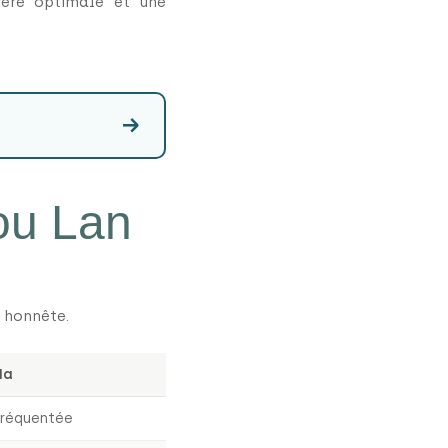
ière optimale et une
→
ou Lan
 honnête.
Ha
fréquentée