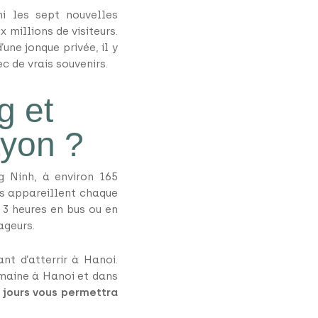
i les sept nouvelles
 millions de visiteurs.
ne jonque privée, il y
c de vrais souvenirs.
g et
yon ?
g Ninh, à environ 165
es appareillent chaque
n 3 heures en bus ou en
ageurs.
nt d’atterrir à Hanoi.
emaine à Hanoi et dans
4 jours vous permettra