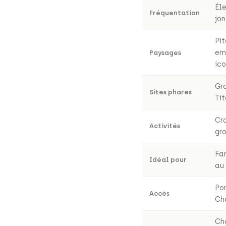
Él
Fréquentation
jo
Pi
em
Paysages
ic
Gr
Sites phares
Ti
Cr
Activités
gro
Fa
Idéal pour
au
Po
Accès
Cha
Ch