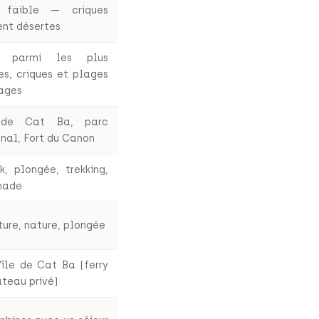
 faible — criques
ent désertes
x parmi les plus
es, criques et plages
ages
 de Cat Ba, parc
nal, Fort du Canon
k, plongée, trekking,
nade
ure, nature, plongée
’île de Cat Ba (ferry
teau privé)